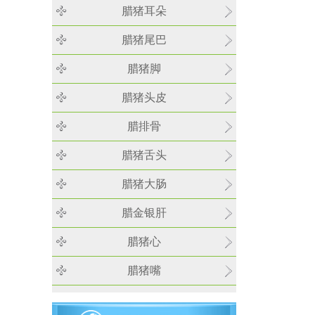
腊猪耳朵
腊猪尾巴
腊猪脚
腊猪头皮
腊排骨
腊猪舌头
腊猪大肠
腊金银肝
腊猪心
腊猪嘴