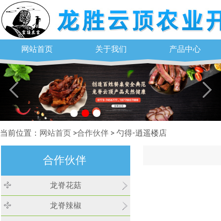
网站首页
关于我们
产品中心
当前位置：
网站首页
>
合作伙伴
> 勺得-逍遥楼店
合作伙伴
龙脊花菇
龙脊辣椒