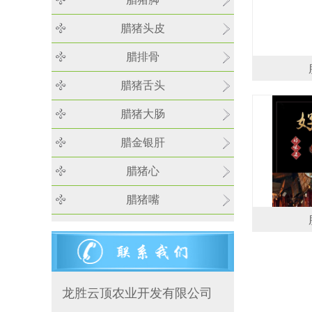
腊猪头皮
腊排骨
腊猪舌头
腊猪大肠
腊金银肝
腊猪心
腊猪嘴
龙胜云顶农业开发有限公司