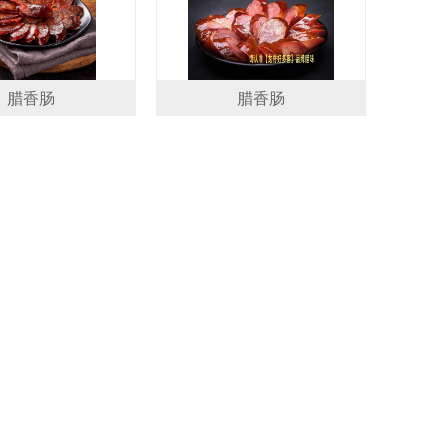
腊香肠
腊香肠