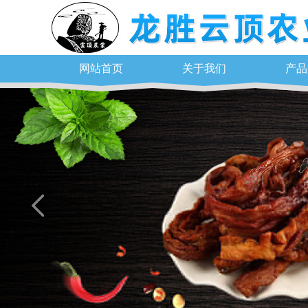
网站首页
关于我们
产品