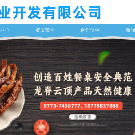
中心
资质荣誉
合作伙伴
新