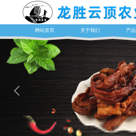
网站首页
关于我们
产品