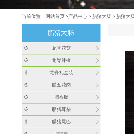
当前位置：
网站首页
>
产品中心
>
腊猪大肠
> 腊猪大
腊猪大肠
龙脊花菇
龙脊辣椒
龙脊礼盒装
腊五花肉
腊香肠
腊猪耳朵
腊猪尾巴
腊猪脚