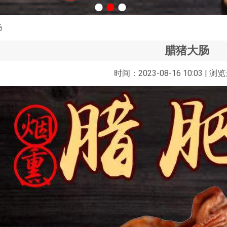
肠
腊猪大肠
时间：2023-08-16 10:03 | 浏