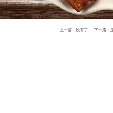
上一篇：
没有了
下一篇：