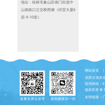
地址：桂林市象山区南门街道中
山南路口立交桥西侧（经贸大厦6
层-9-10室）
网站首页
龙胜云顶农
咨询热线：07
版权所有 © 
友情链接：