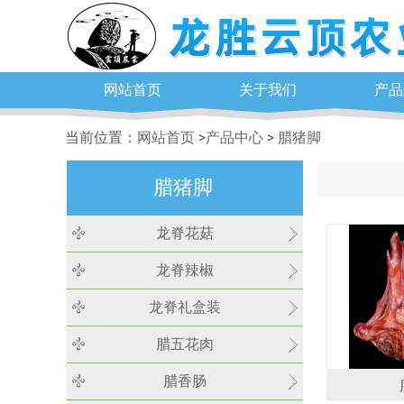
网站首页
关于我们
产品
当前位置：
网站首页
>
产品中心
>
腊猪脚
腊猪脚
龙脊花菇
龙脊辣椒
龙脊礼盒装
腊五花肉
腊香肠