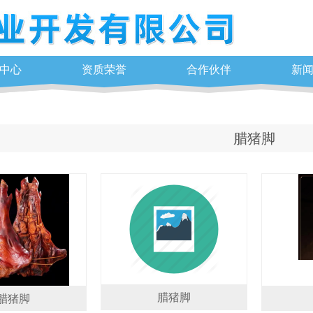
中心
资质荣誉
合作伙伴
新
腊猪脚
腊猪脚
腊猪脚