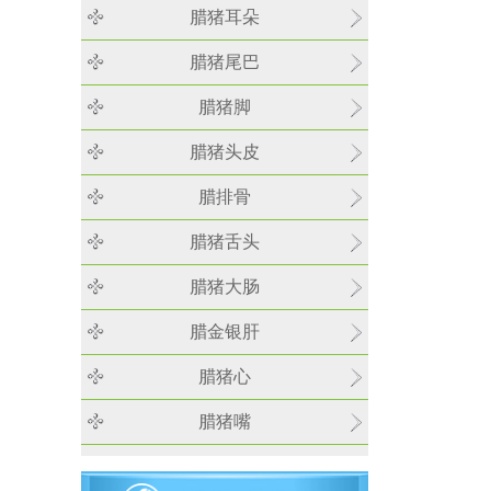
腊猪耳朵
腊猪尾巴
腊猪脚
腊猪头皮
腊排骨
腊猪舌头
腊猪大肠
腊金银肝
腊猪心
腊猪嘴